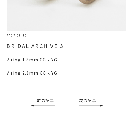
2022.08.30
BRIDAL ARCHIVE 3
V ring 1.8mm CG x YG
V ring 2.1mm CG x YG
前の記事
次の記事