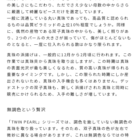
の美しさにもこだわり、ただでさえ少ない母数の中からさら
に厳選して綺麗なピースだけを選定しています。
一般に流通している丸い真珠であっても、高品質と認められ
るものは品質ピラミッドの上位10％程度でしょうか。同様
に、偶然の産物である双子真珠の中からも、美しく照りがあ
り、2つのパールの大きさが揃っていて、傷がほとんどないも
のとなると、一度に仕入れられる数はかなり限られます。
真珠の浜揚げは、一般的に12月から2月頃に行われます。この
作業では真珠貝から真珠を取り出しますが、この時期は真珠
の表面光沢が最も美しくなるため、質の高い真珠が得られる
重要なタイミングです。しかし、この限られた時期にしか産
出されないため、真珠の入手機会も多くはありません。デッ
ドストックの双子真珠も、新しく浜揚げされた真珠と同時に
競売にかけられるため、入手の難しさが増しています。
無調色という贅沢
「TWIN PEARL」シリーズでは、調色を施していない無調色の
真珠を取り扱っています。そのため、双子真珠の色が左右で
微妙に異なる場合がありますが、これは無調色ならではの特