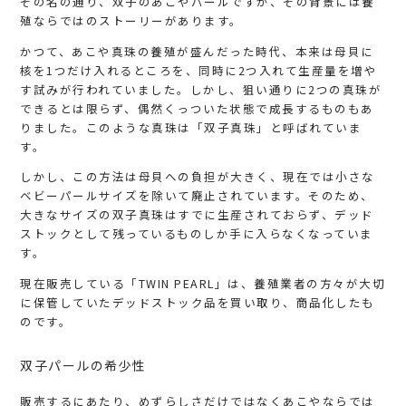
その名の通り、双子のあこやパールですが、その背景には養
殖ならではのストーリーがあります。
かつて、あこや真珠の養殖が盛んだった時代、本来は母貝に
核を1つだけ入れるところを、同時に2つ入れて生産量を増や
す試みが行われていました。しかし、狙い通りに2つの真珠が
できるとは限らず、偶然くっついた状態で成長するものもあ
りました。このような真珠は「双子真珠」と呼ばれていま
す。
しかし、この方法は母貝への負担が大きく、現在では小さな
ベビーパールサイズを除いて廃止されています。そのため、
大きなサイズの双子真珠はすでに生産されておらず、デッド
ストックとして残っているものしか手に入らなくなっていま
す。
現在販売している「TWIN PEARL」は、養殖業者の方々が大切
に保管していたデッドストック品を買い取り、商品化したも
のです。
双子パールの希少性
販売するにあたり、めずらしさだけではなくあこやならでは