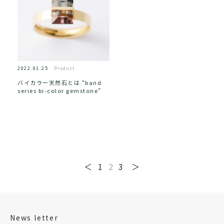
2022.01.25
Product
バイカラー天然石とは “band
series bi-color gemstone”
＜
1
2
3
＞
News letter