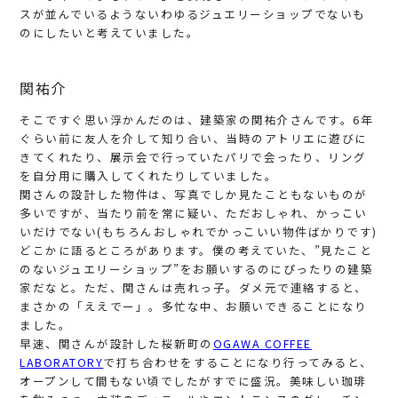
スが並んでいるようないわゆるジュエリーショップでないも
のにしたいと考えていました。
関祐介
そこですぐ思い浮かんだのは、建築家の関祐介さんです。6年
ぐらい前に友人を介して知り合い、当時のアトリエに遊びに
きてくれたり、展示会で行っていたパリで会ったり、リング
を自分用に購入してくれたりしていました。
関さんの設計した物件は、写真でしか見たこともないものが
多いですが、当たり前を常に疑い、ただおしゃれ、かっこい
いだけでない(もちろんおしゃれでかっこいい物件ばかりです)
どこかに語るところがあります。僕の考えていた、”見たこと
のないジュエリーショップ”をお願いするのにぴったりの建築
家だなと。ただ、関さんは売れっ子。ダメ元で連絡すると、
まさかの「ええでー」。多忙な中、お願いできることになり
ました。
早速、関さんが設計した桜新町の
OGAWA COFFEE
LABORATORY
で打ち合わせをすることになり行ってみると、
オープンして間もない頃でしたがすでに盛況。美味しい珈琲