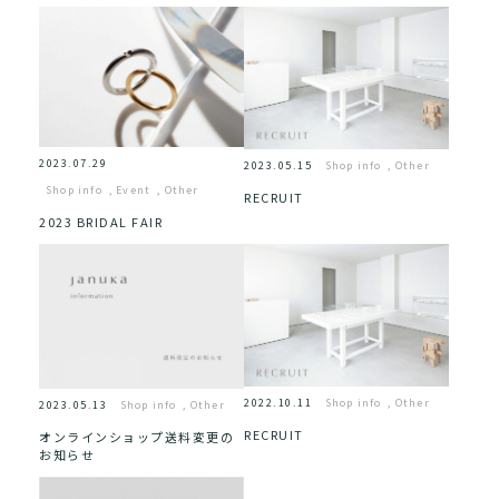
2023.07.29
2023.05.15
Shop info
,
Other
Shop info
,
Event
,
Other
RECRUIT
2023 BRIDAL FAIR
2022.10.11
Shop info
,
Other
2023.05.13
Shop info
,
Other
RECRUIT
オンラインショップ送料変更の
お知らせ