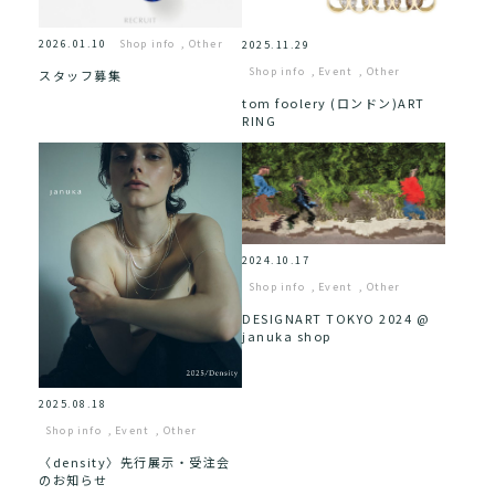
2026.01.10
Shop info
,
Other
2025.11.29
Shop info
,
Event
,
Other
スタッフ募集
tom foolery (ロンドン)ART
RING
2024.10.17
Shop info
,
Event
,
Other
DESIGNART TOKYO 2024 @
januka shop
2025.08.18
Shop info
,
Event
,
Other
〈density〉先行展示・受注会
のお知らせ