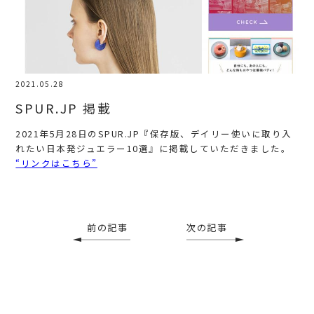
2021.05.28
SPUR.JP 掲載
2021年5月28日のSPUR.JP『保存版、デイリー使いに取り入
れたい日本発ジュエラー10選』に掲載していただきました。
“リンクはこちら”
前の記事
次の記事