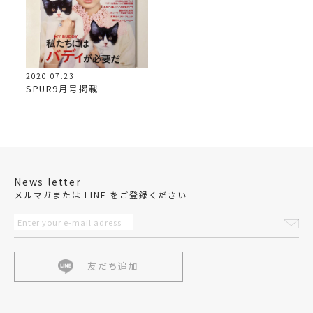
2020.07.23
SPUR9月号掲載
News letter
メルマガまたは LINE をご登録ください
友だち追加