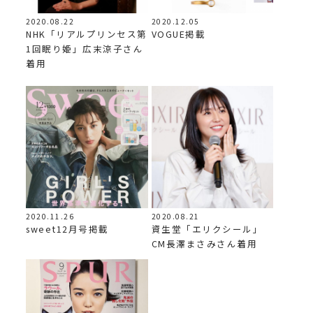
2020.08.22
2020.12.05
NHK「リアルプリンセス第
VOGUE掲載
1回眠り姫」広末涼子さん
着用
2020.11.26
2020.08.21
sweet12月号掲載
資生堂「エリクシール」
CM長澤まさみさん着用