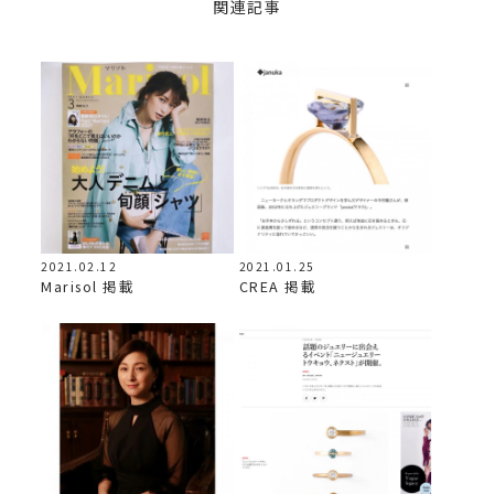
関連記事
2021.02.12
2021.01.25
Marisol 掲載
CREA 掲載