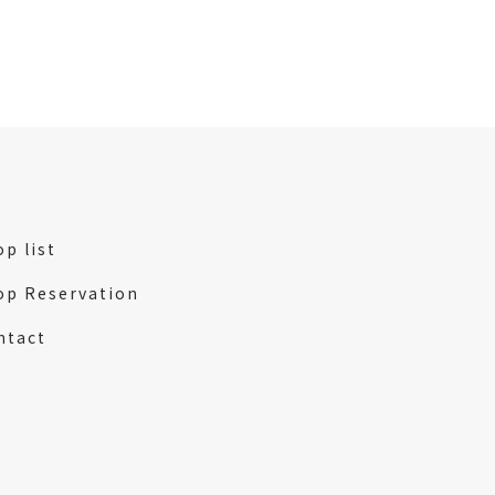
p list
op Reservation
ntact