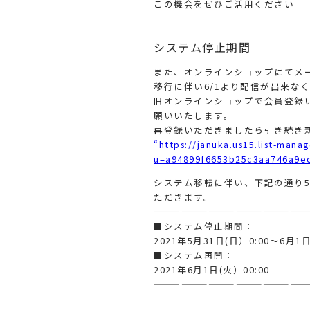
この機会をぜひご活用ください
システム停止期間
また、オンラインショップにてメ
移行に伴い6/1より配信が出来な
旧オンラインショップで会員登録い
願いいたします。
再登録いただきましたら引き続き
“https://januka.us15.list-mana
u=a94899f6653b25c3aa746a9e
システム移転に伴い、下記の通り5月
ただきます。
—————————————————
■システム停止期間：
2021年5月31日(日）0:00～6月1日
■システム再開：
2021年6月1日(火）00:00
—————————————————