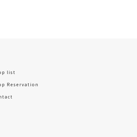
p list
op Reservation
ntact