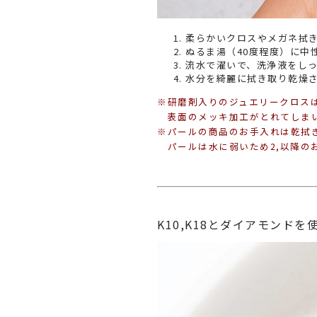
柔らかいクロスやメガネ拭
ぬるま湯（40度程度）に中
流水で濯いで、洗浄液をし
水分を綺麗に拭き取り乾燥
※研磨剤入りのジュエリークロス
表面のメッキ加工がとれてしま
※パールの商品のお手入れは乾拭
パールは水に弱いため2,以降の
K10,K18とダイアモンドを使用した