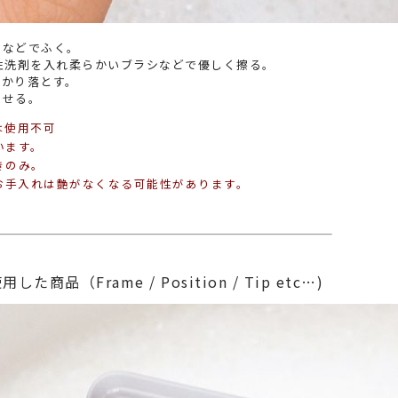
きなどでふく。
性洗剤を入れ柔らかいブラシなどで優しく擦る。
っかり落とす。
させる。
は使用不可
います。
きのみ。
お手入れは艶がなくなる可能性があります。
商品（Frame / Position / Tip etc…)