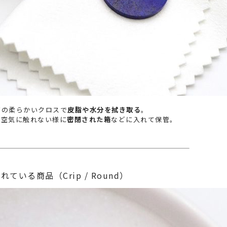
どの柔らかいクロスで
皮脂や水分を拭き取る
。
け空気に触れない様に
密閉された箱
などに入れて保管。
いる商品（Crip / Round）