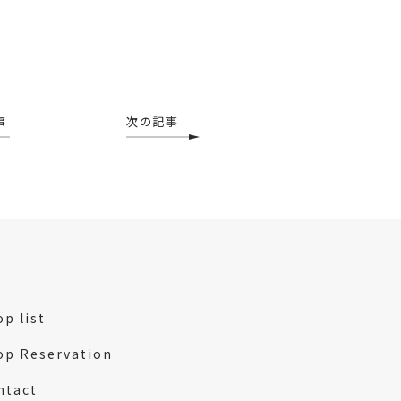
事
次の記事
p list
op Reservation
ntact