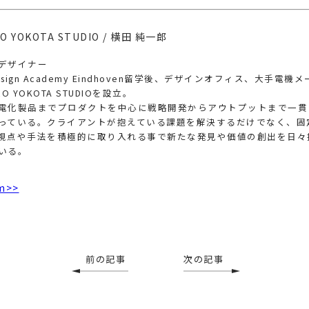
RO YOKOTA STUDIO / 横田 純一郎
デザイナー
sign Academy Eindhoven留学後、デザインオフィス、大手電機
IRO YOKOTA STUDIOを設立。
電化製品までプロダクトを中心に戦略開発からアウトプットまで一貫
っている。クライアントが抱えている課題を解決するだけでなく、固
視点や手法を積極的に取り入れる事で新たな発見や価値の創出を日々
いる。
m>>
前の記事
次の記事