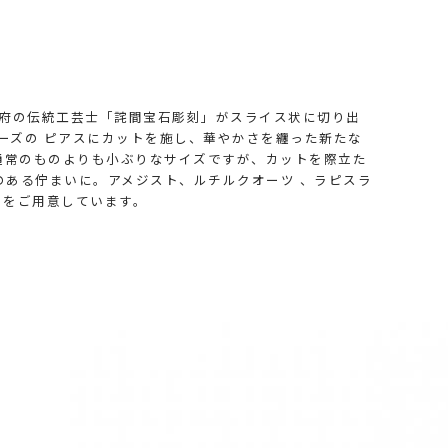
す。 甲府の伝統工芸士「詫間宝石彫刻」がスライス状に切り出
シリーズの ピアスにカットを施し、華やかさを纏った新たな
した。 通常のものよりも小ぶりなサイズですが、カットを際立た
のある佇まいに。アメジスト、ルチルクオーツ 、ラピスラ
トをご用意しています。